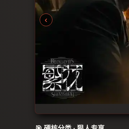
‹
🎯 硬核分类 · 狠人专享