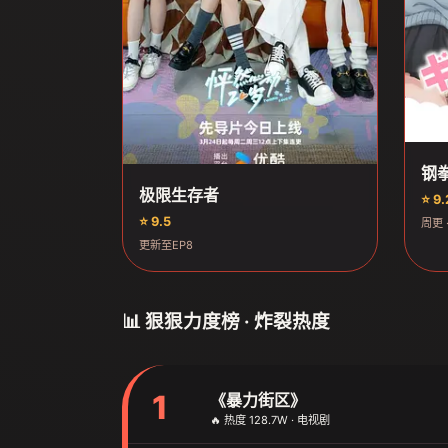
钢
极限生存者
⭐ 9.
⭐ 9.5
周更 
更新至EP8
📊 狠狠力度榜 · 炸裂热度
1
《暴力街区》
🔥 热度 128.7W · 电视剧