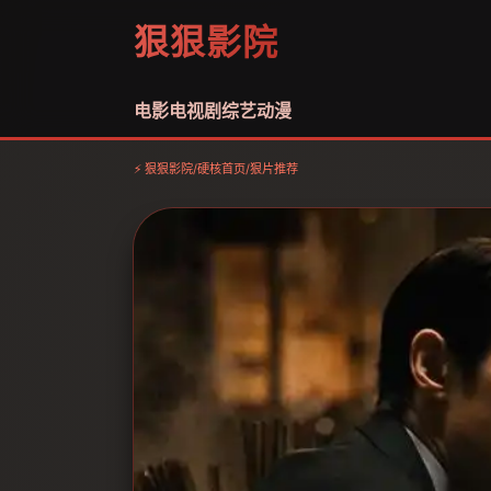
狠狠影院
电影
电视剧
综艺
动漫
⚡ 狠狠影院
/
硬核首页
/
狠片推荐