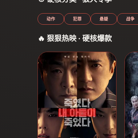
动作
犯罪
悬疑
战争
🔥 狠狠热映 · 硬核爆款