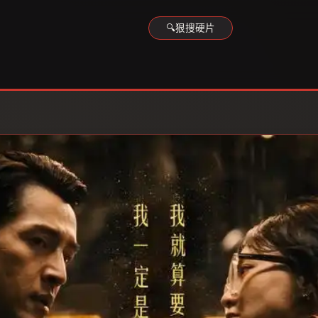
🔍
狠搜硬片