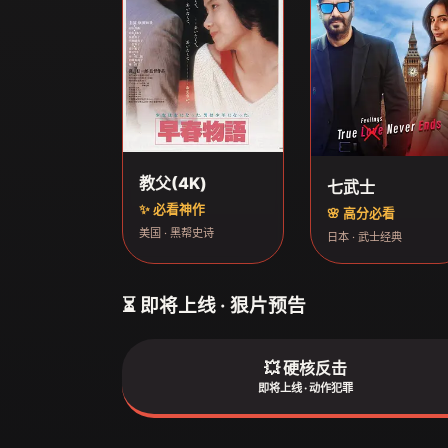
教父(4K)
七武士
✨ 必看神作
🌸 高分必看
美国 · 黑帮史诗
日本 · 武士经典
⏳ 即将上线 · 狠片预告
💥 硬核反击
即将上线 · 动作犯罪