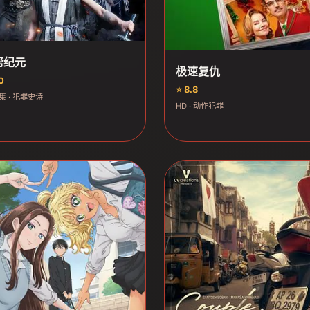
帮纪元
极速复仇
0
⭐ 8.8
集 · 犯罪史诗
HD · 动作犯罪