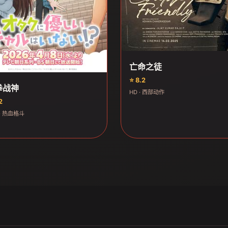
亡命之徒
⭐ 8.2
拳战神
HD · 西部动作
2
· 热血格斗