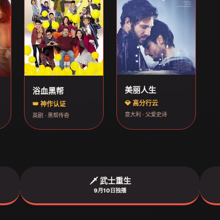
美丽人生
浴血黑帮
💎 高分行云
👑 神作认证
意大利 · 父爱史诗
英剧 · 黑帮传奇
🗡️ 武士重生
9月10日独播