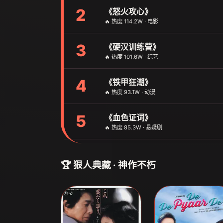
2
《怒火攻心》
🔥 热度 114.2W · 电影
3
《硬汉训练营》
🔥 热度 101.6W · 综艺
4
《铁甲狂潮》
🔥 热度 93.1W · 动漫
5
《血色证词》
🔥 热度 85.3W · 悬疑剧
🏆 狠人典藏 · 神作不朽